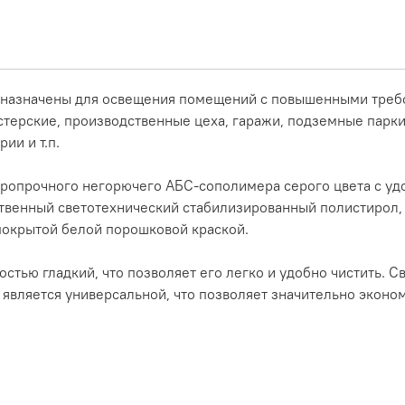
назначены для освещения помещений с повышенными требова
стерские, производственные цеха, гаражи, подземные парк
ии и т.п.
даропрочного негорючего АБС-сополимера серого цвета с у
ственный светотехнический стабилизированный полистирол
покрытой белой порошковой краской.
ью гладкий, что позволяет его легко и удобно чистить. С
 является универсальной, что позволяет значительно эконо